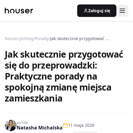
Zaloguj się
houser.pl
/
blog
/
Porady
/
Jak skutecznie przygotować się do przeprowadzki: Praktyczne porady na spokojną zmianę miejsca zamieszkania
Jak skutecznie przygotować
się do przeprowadzki:
Praktyczne porady na
spokojną zmianę miejsca
zamieszkania
AUTOR
11 maja 2026
Natasha Michalska