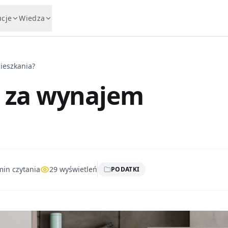
ucje
Wiedza
mieszkania?
IT za wynajem
in czytania
29
wyświetleń
PODATKI