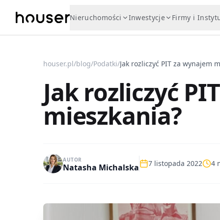
Nieruchomości
Inwestycje
Firmy i Instyt
houser.pl
/
blog
/
Podatki
/
Jak rozliczyć PIT za wynajem 
Jak rozliczyć P
mieszkania?
AUTOR
7 listopada 2022
4
m
Natasha Michalska