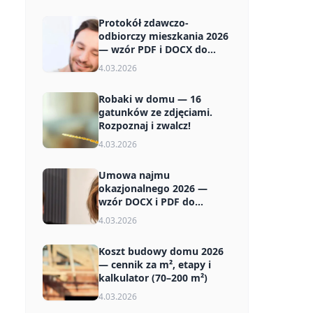
Protokół zdawczo-
odbiorczy mieszkania 2026
— wzór PDF i DOCX do
pobrania
4.03.2026
Robaki w domu — 16
gatunków ze zdjęciami.
Rozpoznaj i zwalcz!
4.03.2026
Umowa najmu
okazjonalnego 2026 —
wzór DOCX i PDF do
pobrania za darmo
4.03.2026
Koszt budowy domu 2026
— cennik za m², etapy i
kalkulator (70–200 m²)
4.03.2026