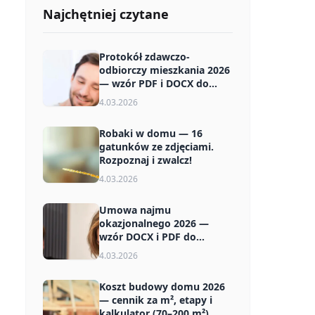
Najchętniej czytane
Protokół zdawczo-
odbiorczy mieszkania 2026
— wzór PDF i DOCX do
pobrania
4.03.2026
Robaki w domu — 16
gatunków ze zdjęciami.
Rozpoznaj i zwalcz!
4.03.2026
Umowa najmu
okazjonalnego 2026 —
wzór DOCX i PDF do
pobrania za darmo
4.03.2026
Koszt budowy domu 2026
— cennik za m², etapy i
kalkulator (70–200 m²)