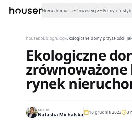
Nieruchomości
Inwestycje
Firmy i Instyt
houser.pl
/
blog
/
Blog
/
Ekologiczne dom
zrównoważone 
rynek nierucho
AUTOR
10 grudnia 2023
3
m
Natasha Michalska