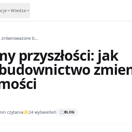
ucje
Wiedza
Ekologiczne domy przyszłości: jak zrównoważone budownictwo zmienia rynek nieruchomości
y przyszłości: jak
budownictwo zmien
mości
in czytania
24
wyświetleń
BLOG