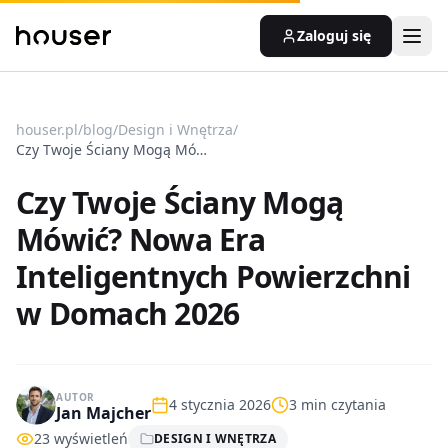
Zaloguj się
houser.pl
/
blog
/
Design i Wnętrza
/
Czy Twoje Ściany Mogą Mówić? Nowa Era Inteligentnych Powierzchni w Domach 2026
Czy Twoje Ściany Mogą
Mówić? Nowa Era
Inteligentnych Powierzchni
w Domach 2026
AUTOR
4 stycznia 2026
3
min czytania
Jan Majcher
23
wyświetleń
DESIGN I WNĘTRZA