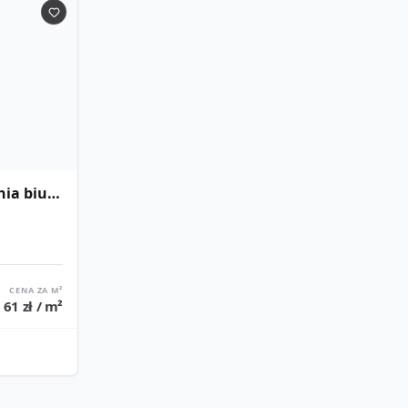
Nowoczesna powierzchnia biurowa - różny metraż | DL Tower
CENA ZA M²
61 zł / m²