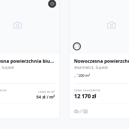
Nowoczesna powierzchnia biurowa | DL Piano ul. Wrocławska
 ŚLĄSKIE
KATOWICE, ŚLĄSKIE
200 m²
WITA
CENA CAŁKOWITA
CENA ZA M²
12 170 zł
54 zł / m²