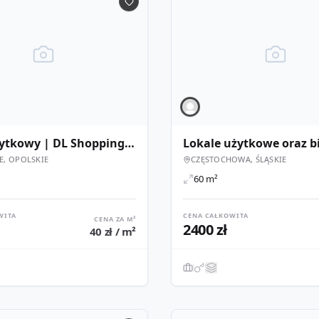
Lokal użytkowy | DL Shopping Park Zawadzkie
E, OPOLSKIE
CZĘSTOCHOWA, ŚLĄSKIE
60 m²
WITA
CENA CAŁKOWITA
CENA ZA M²
2400 zł
40 zł / m²