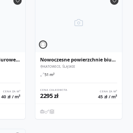
Lokale użytkowe oraz biurowe - różne powierzchnie | DL Jagiellońska
Nowoczesne powierzchnie biurowe- różny metraż | DL Atrium al. Korfantego 138
KATOWICE, ŚLĄSKIE
51 m²
CENA CAŁKOWITA
CENA ZA M²
CENA ZA M²
2295 zł
40 zł / m²
45 zł / m²