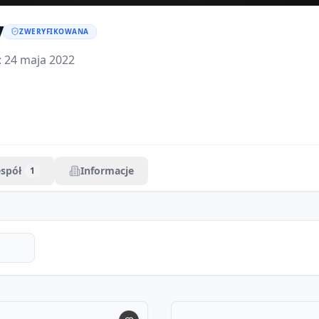
y
ZWERYFIKOWANA
:
24 maja 2022
espół
Informacje
1