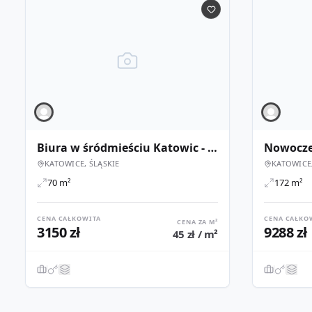
Biura w śródmieściu Katowic - różne powierzchnie | DL Central
KATOWICE, ŚLĄSKIE
KATOWICE,
70 m²
172 m²
CENA CAŁKOWITA
CENA CAŁKO
CENA ZA M²
3150 zł
9288 zł
45 zł / m²