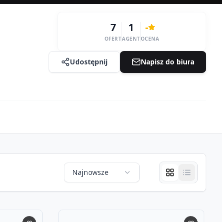
7
1
-
OFERT
AGENT
OCENA
Udostępnij
Napisz do biura
Najnowsze