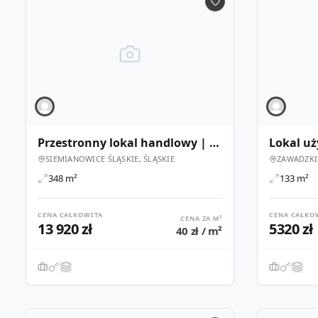
Przestronny lokal handlowy | DL Shopping Park Siemianowice Śląskie II
SIEMIANOWICE ŚLĄSKIE, ŚLĄSKIE
ZAWADZKI
348 m²
133 m²
CENA CAŁKOWITA
CENA CAŁKO
CENA ZA M²
13 920 zł
5320 zł
40 zł / m²