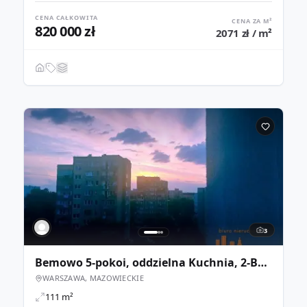
CENA CAŁKOWITA
CENA ZA M²
820 000 zł
2071 zł / m²
3
Bemowo 5-pokoi, oddzielna Kuchnia, 2-Balkony - 111m2
WARSZAWA, MAZOWIECKIE
111 m²