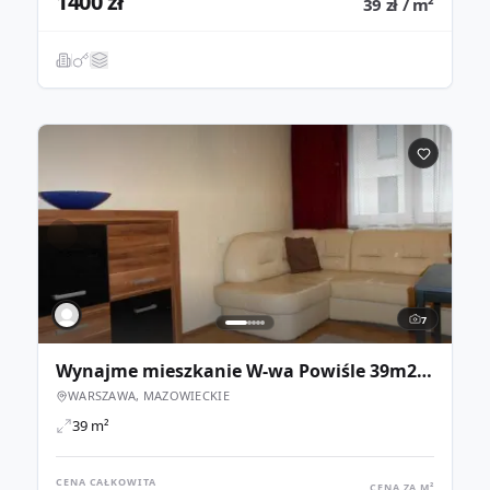
1400 zł
39 zł / m²
7
Wynajme mieszkanie W-wa Powiśle 39m2 2-pokoje
WARSZAWA, MAZOWIECKIE
39 m²
CENA CAŁKOWITA
CENA ZA M²