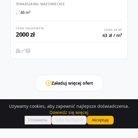
WARSZAWA, MAZOWIECKIE
46 m²
CENA CAŁKOWITA
CENA ZA M²
2000 zł
43 zł / m²
Załaduj więcej ofert
Używamy cookies, aby zapewnić najlepsze doświadczenia.
Dowiedz się więcej
Ustawienia
Tylko niezbędne
Akceptuję