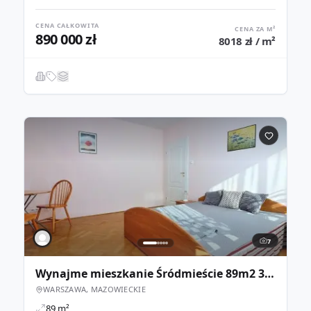
CENA CAŁKOWITA
CENA ZA M²
890 000 zł
8018 zł / m²
7
Wynajme mieszkanie Śródmieście 89m2 3-pokoje Balkon
WARSZAWA, MAZOWIECKIE
89 m²