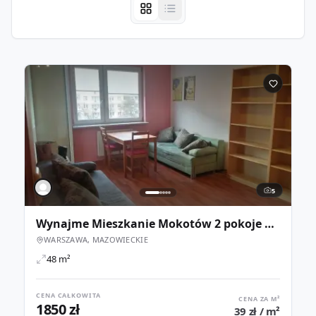
5
Wynajme Mieszkanie Mokotów 2 pokoje + Loggia / 48m2
WARSZAWA, MAZOWIECKIE
48 m²
CENA CAŁKOWITA
CENA ZA M²
1850 zł
39 zł / m²