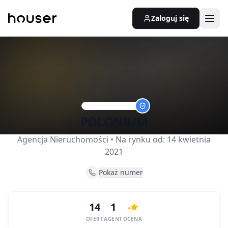
Zaloguj się
POLONIUM
Agencja Nieruchomości
• Na rynku od:
14 kwietnia
2021
Pokaż numer
14
1
-
OFERT
AGENT
OCENA