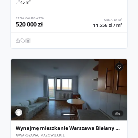
45 m²
CENA CAŁKOWITA
CENA ZA M²
520 000 zł
11 556 zł / m²
9
Wynajmę mieszkanie Warszawa Bielany 2-Pokoje 32m2 Balkon
WARSZAWA, MAZOWIECKIE