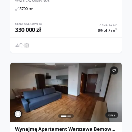
WIEJCA, KAMPINOS
3700 m²
CENA CAŁKOWITA
CENA ZA M²
330 000 zł
89 zł / m²
11
Wynajmę Apartament Warszawa Bemowo 46m2 2-pokoje Balkon