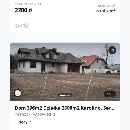
CENA CAŁKOWITA
CENA ZA M²
2200 zł
63 zł / m²
10
Dom 396m2 Działka 3600m2 Karolino, Serock
SEROCK, MAZOWIECKIE
396 m²