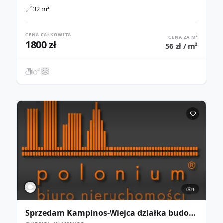
32 m²
CENA CAŁKOWITA
CENA ZA M²
1800 zł
56 zł / m²
1
Sprzedam Kampinos-Wiejca działka budowlana 3700m2