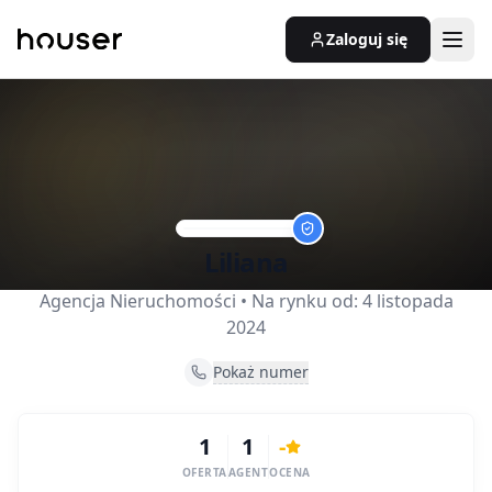
Zaloguj się
Liliana
Agencja Nieruchomości
• Na rynku od:
4 listopada
2024
Pokaż numer
1
1
-
OFERTA
AGENT
OCENA