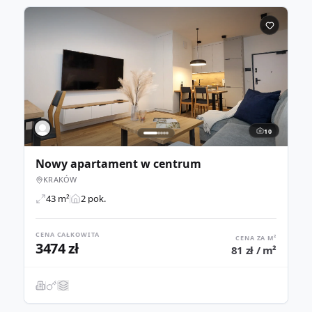
10
Nowy apartament w centrum
KRAKÓW
43 m²
2 pok.
CENA CAŁKOWITA
CENA ZA M²
3474 zł
81 zł / m²