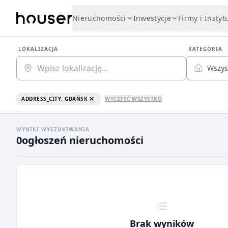
Nieruchomości
Inwestycje
Firmy i Instyt
LOKALIZACJA
KATEGORIA
Wszys
ADDRESS_CITY: GDAŃSK
WYCZYŚĆ WSZYSTKO
WYNIKI WYSZUKIWANIA
0
ogłoszeń nieruchomości
Brak wyników