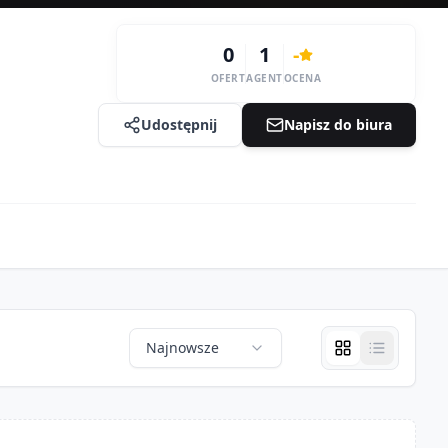
0
1
-
OFERT
AGENT
OCENA
Udostępnij
Napisz do biura
Najnowsze