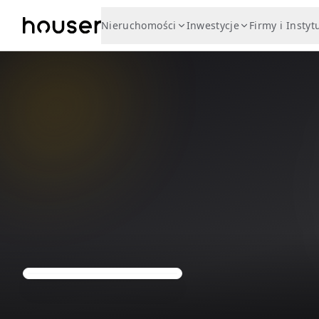
Nieruchomości
Inwestycje
Firmy i Instyt