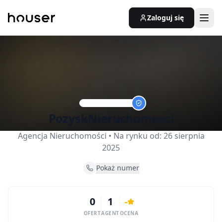
Zaloguj się
PozyskNieruchomosci
Agencja Nieruchomości
• Na rynku od:
26 sierpnia
2025
Pokaż numer
0
1
-
OFERT
AGENT
OCENA