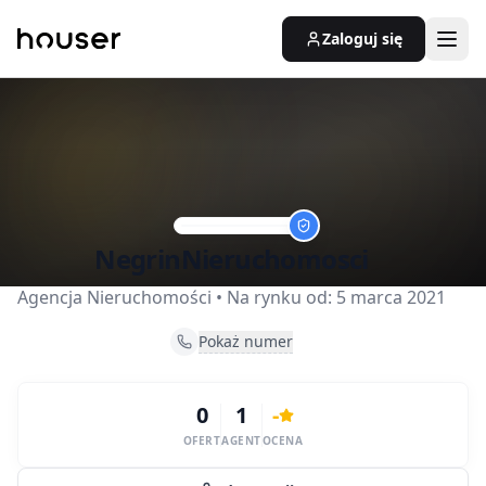
Zaloguj się
NegrinNieruchomosci
Agencja Nieruchomości
• Na rynku od:
5 marca 2021
Pokaż numer
0
1
-
OFERT
AGENT
OCENA