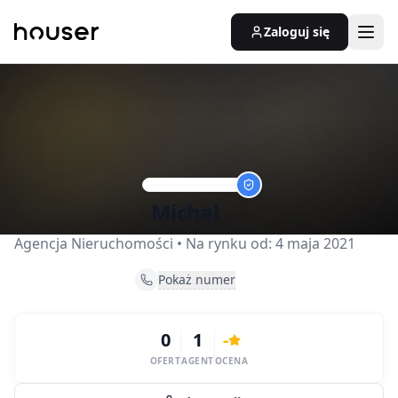
Zaloguj się
Michal
Agencja Nieruchomości
• Na rynku od:
4 maja 2021
Pokaż numer
0
1
-
OFERT
AGENT
OCENA