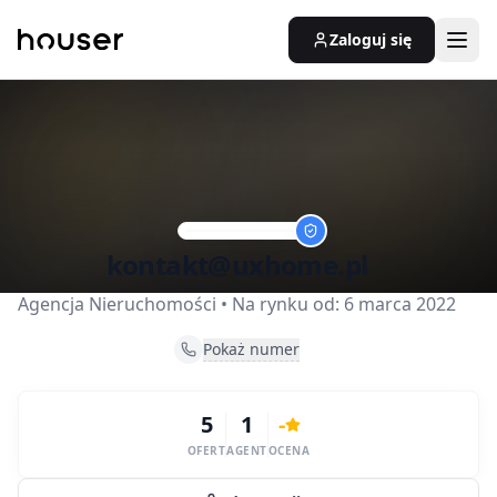
Zaloguj się
kontakt@uxhome.pl
Agencja Nieruchomości
• Na rynku od:
6 marca 2022
Pokaż numer
5
1
-
OFERT
AGENT
OCENA