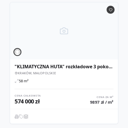
"KLIMATYCZNA HUTA" rozkładowe 3 pokoje z super dojazdem
KRAKÓW, MAŁOPOLSKIE
58 m²
CENA CAŁKOWITA
CENA ZA M²
574 000 zł
9897 zł / m²