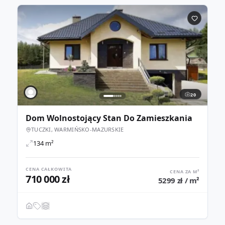
20
Dom Wolnostojący Stan Do Zamieszkania
TUCZKI, WARMIŃSKO-MAZURSKIE
134 m²
CENA CAŁKOWITA
CENA ZA M²
710 000 zł
5299 zł / m²