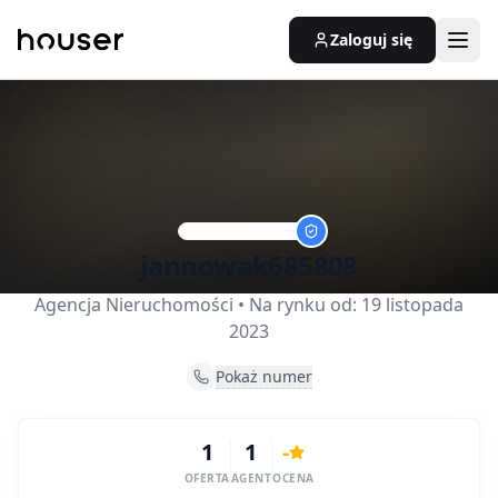
Zaloguj się
jannowak685808
Agencja Nieruchomości
• Na rynku od:
19 listopada
2023
Pokaż numer
1
1
-
OFERTA
AGENT
OCENA