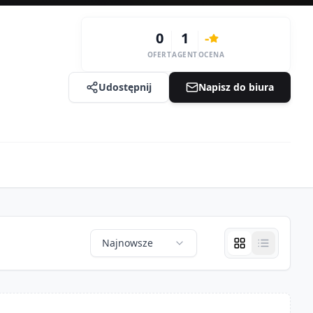
0
1
-
OFERT
AGENT
OCENA
Udostępnij
Napisz do biura
Najnowsze