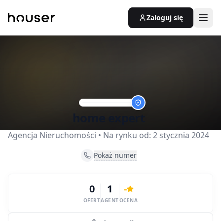
Zaloguj się
home expert
Agencja Nieruchomości
• Na rynku od:
2 stycznia 2024
Pokaż numer
0
1
-
OFERT
AGENT
OCENA