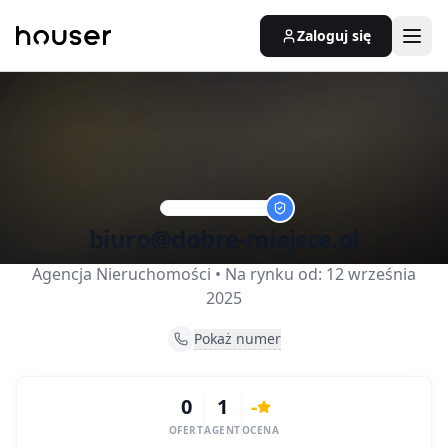
Zaloguj się
biuro@dobre-miejsce.pl
Agencja Nieruchomości
• Na rynku od:
12 września
2025
Pokaż numer
0
1
-
OFERT
AGENT
OCENA