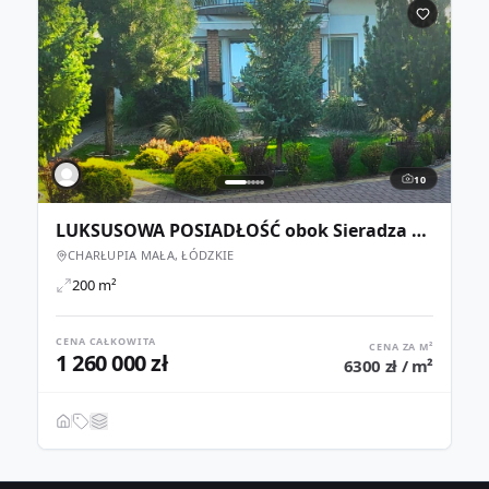
10
LUKSUSOWA POSIADŁOŚĆ obok Sieradza woj. łódzkie
CHARŁUPIA MAŁA, ŁÓDZKIE
200 m²
CENA CAŁKOWITA
CENA ZA M²
1 260 000 zł
6300 zł / m²