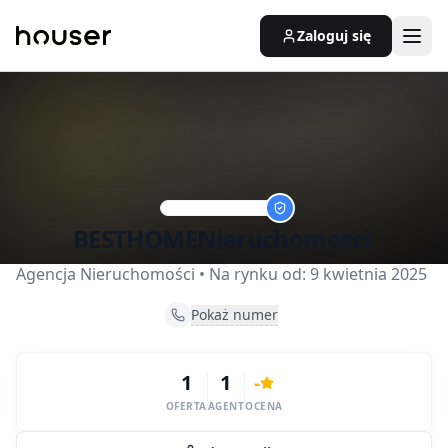
Zaloguj się
BESTHOMENieruchomosci
Agencja Nieruchomości
• Na rynku od:
9 kwietnia 2025
Pokaż numer
1
1
-
OFERTA
AGENT
OCENA