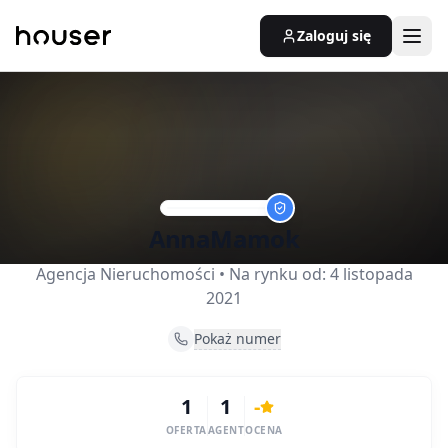
Zaloguj się
AnnaMamok
Agencja Nieruchomości
• Na rynku od:
4 listopada
2021
Pokaż numer
1
1
-
OFERTA
AGENT
OCENA